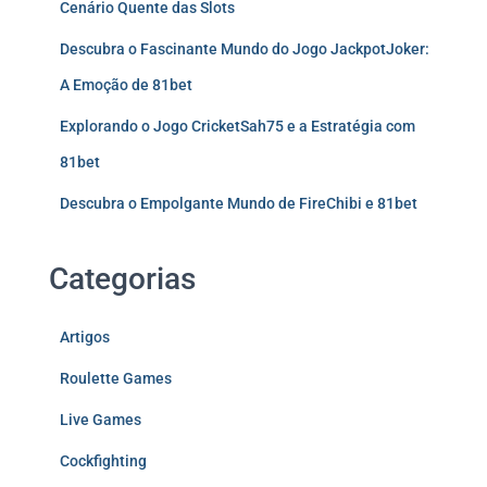
Cenário Quente das Slots
Descubra o Fascinante Mundo do Jogo JackpotJoker:
A Emoção de 81bet
Explorando o Jogo CricketSah75 e a Estratégia com
81bet
Descubra o Empolgante Mundo de FireChibi e 81bet
Categorias
Artigos
Roulette Games
Live Games
Cockfighting