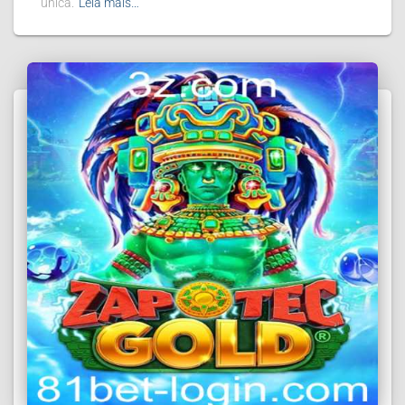
única.
Leia mais…