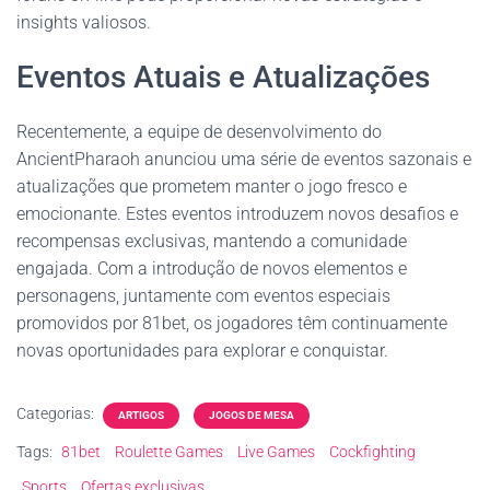
insights valiosos.
Eventos Atuais e Atualizações
Recentemente, a equipe de desenvolvimento do
AncientPharaoh anunciou uma série de eventos sazonais e
atualizações que prometem manter o jogo fresco e
emocionante. Estes eventos introduzem novos desafios e
recompensas exclusivas, mantendo a comunidade
engajada. Com a introdução de novos elementos e
personagens, juntamente com eventos especiais
promovidos por 81bet, os jogadores têm continuamente
novas oportunidades para explorar e conquistar.
Categorias:
ARTIGOS
JOGOS DE MESA
Tags:
81bet
Roulette Games
Live Games
Cockfighting
Sports
Ofertas exclusivas