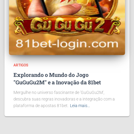
ARTIGOS
Explorando o Mundo do Jogo
"GuGuGu2M" e a Inovação da 81bet
Mergulhe no universo fascinante de 'GuGuGu2M',
descubra suas regras inovadoras e a integração com a
plataforma de apostas 81bet.
Leia mais…