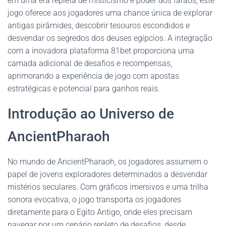
em uma era repleta de misticismo e poder dos faraós, este
jogo oferece aos jogadores uma chance única de explorar
antigas pirâmides, descobrir tesouros escondidos e
desvendar os segredos dos deuses egípcios. A integração
com a inovadora plataforma 81bet proporciona uma
camada adicional de desafios e recompensas,
aprimorando a experiência de jogo com apostas
estratégicas e potencial para ganhos reais.
Introdução ao Universo de
AncientPharaoh
No mundo de AncientPharaoh, os jogadores assumem o
papel de jovens exploradores determinados a desvendar
mistérios seculares. Com gráficos imersivos e uma trilha
sonora evocativa, o jogo transporta os jogadores
diretamente para o Egito Antigo, onde eles precisam
navegar por um cenário repleto de desafios, desde