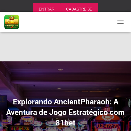
ENTRAR
CADASTRE-SE
A
L
T
E
R
N
A
R
N
A
V
E
G
A
Explorando AncientPharaoh: A
Ç
Ã
Aventura de Jogo Estratégico com
O
81bet