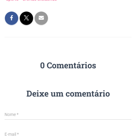
0 Comentários
Deixe um comentário
Nome
*
E-mail
*