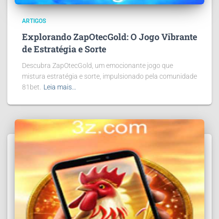
ARTIGOS
Explorando ZapOtecGold: O Jogo Vibrante
de Estratégia e Sorte
Descubra ZapOtecGold, um emocionante jogo que
mistura estratégia e sorte, impulsionado pela comunidade
81bet.
Leia mais…