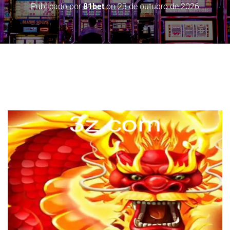
Publicado por
81bet
on
23 de outubro de 2026