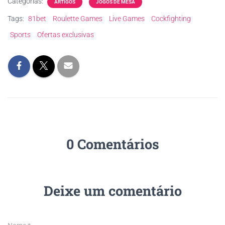
Categorias:
ARTIGOS
JOGOS DE MESA
Tags:
81bet
Roulette Games
Live Games
Cockfighting
Sports
Ofertas exclusivas
0 Comentários
Deixe um comentário