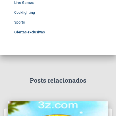
Live Games
Cockfighting
Sports
Ofertas exclusivas
Posts relacionados