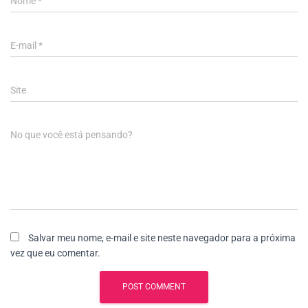
Nome
*
E-mail
*
Site
No que você está pensando?
Salvar meu nome, e-mail e site neste navegador para a próxima
vez que eu comentar.