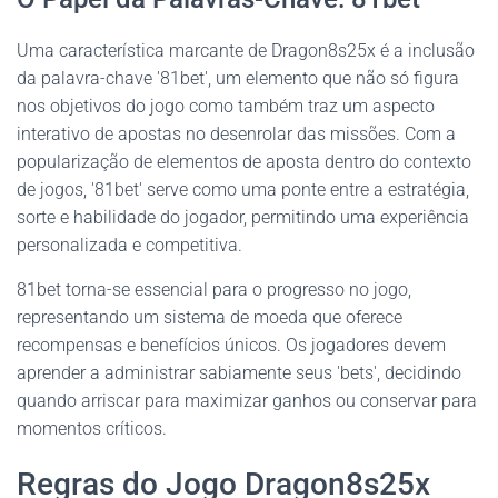
Uma característica marcante de Dragon8s25x é a inclusão
da palavra-chave '81bet', um elemento que não só figura
nos objetivos do jogo como também traz um aspecto
interativo de apostas no desenrolar das missões. Com a
popularização de elementos de aposta dentro do contexto
de jogos, '81bet' serve como uma ponte entre a estratégia,
sorte e habilidade do jogador, permitindo uma experiência
personalizada e competitiva.
81bet torna-se essencial para o progresso no jogo,
representando um sistema de moeda que oferece
recompensas e benefícios únicos. Os jogadores devem
aprender a administrar sabiamente seus 'bets', decidindo
quando arriscar para maximizar ganhos ou conservar para
momentos críticos.
Regras do Jogo Dragon8s25x