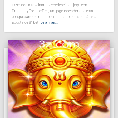
Descubra a fascinante experiência de jogo com
ProsperityFortuneTree, um jogo inovador que está
conquistando o mundo, combinado com a dinâmica
aposta de 81bet.
Leia mais…