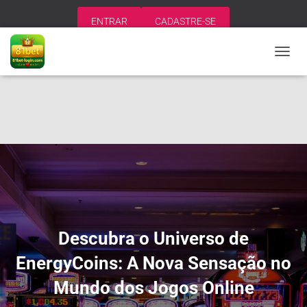
ENTRAR
CADASTRE-SE
A
L
T
E
R
N
A
R
N
A
V
E
G
A
Descubra o Universo de
Ç
Ã
EnergyCoins: A Nova Sensação no
O
Mundo dos Jogos Online