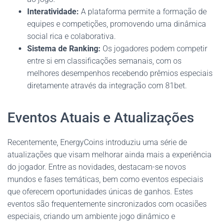
Interatividade:
A plataforma permite a formação de
equipes e competições, promovendo uma dinâmica
social rica e colaborativa.
Sistema de Ranking:
Os jogadores podem competir
entre si em classificações semanais, com os
melhores desempenhos recebendo prêmios especiais
diretamente através da integração com 81bet.
Eventos Atuais e Atualizações
Recentemente, EnergyCoins introduziu uma série de
atualizações que visam melhorar ainda mais a experiência
do jogador. Entre as novidades, destacam-se novos
mundos e fases temáticas, bem como eventos especiais
que oferecem oportunidades únicas de ganhos. Estes
eventos são frequentemente sincronizados com ocasiões
especiais, criando um ambiente jogo dinâmico e