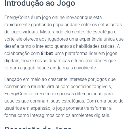
Introdução ao Jogo
EnergyCoins é um jogo online inovador que está
rapidamente ganhando popularidade entre os entusiastas
de jogos virtuais. Misturando elementos de estratégia e
sorte, ele oferece aos jogadores uma experiência única que
desafia tanto o intelecto quanto as habilidades táticas. A
colaboração com
81bet
, uma plataforma líder em jogos
digitais, trouxe novas dinâmicas e funcionalidades que
tornam a jogabilidade ainda mais envolvente.
Lançado em meio ao crescente interesse por jogos que
combinam o mundo virtual com benefícios tangíveis,
EnergyCoins oferece recompensas diferenciadas para
aqueles que dominam suas estratégias. Com uma base de
usuários em expansão, o jogo promete transformar a
forma como interagimos com os ambientes digitais.