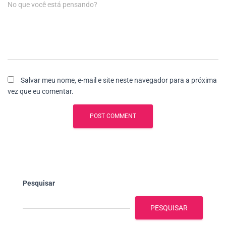
No que você está pensando?
Salvar meu nome, e-mail e site neste navegador para a próxima
vez que eu comentar.
Pesquisar
PESQUISAR