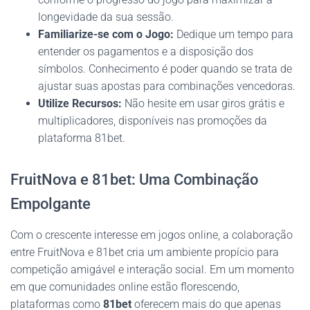
longevidade da sua sessão.
Familiarize-se com o Jogo:
Dedique um tempo para
entender os pagamentos e a disposição dos
símbolos. Conhecimento é poder quando se trata de
ajustar suas apostas para combinações vencedoras.
Utilize Recursos:
Não hesite em usar giros grátis e
multiplicadores, disponíveis nas promoções da
plataforma 81bet.
FruitNova e 81bet: Uma Combinação
Empolgante
Com o crescente interesse em jogos online, a colaboração
entre FruitNova e 81bet cria um ambiente propício para
competição amigável e interação social. Em um momento
em que comunidades online estão florescendo,
plataformas como
81bet
oferecem mais do que apenas