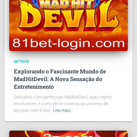
ARTIGOS
Explorando o Fascinante Mundo de
MadHitDevil: A Nova Sensação do
Entretenimento
Descubra o intrigante jogo MadHitDevil, suas regras
envolventes, e como ele se conecta ao universo de
apostas com 81bet.
Leia mais…