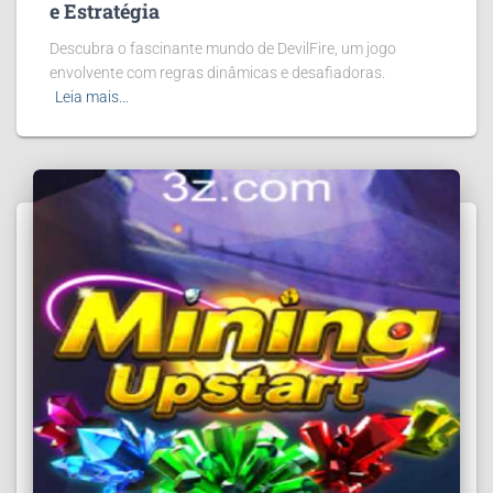
e Estratégia
Descubra o fascinante mundo de DevilFire, um jogo
envolvente com regras dinâmicas e desafiadoras.
Leia mais…