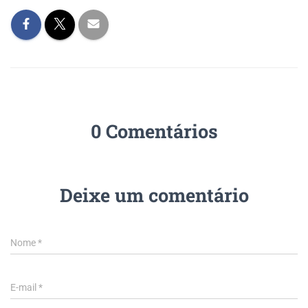
0 Comentários
Deixe um comentário
Nome
*
E-mail
*