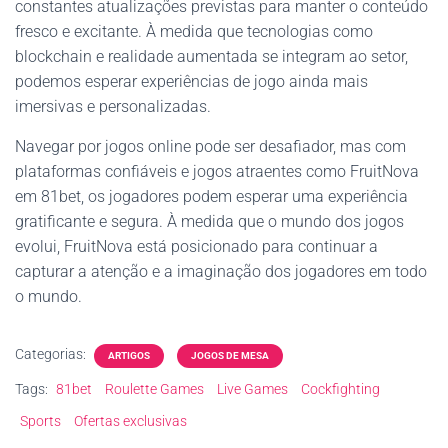
constantes atualizações previstas para manter o conteúdo
fresco e excitante. À medida que tecnologias como
blockchain e realidade aumentada se integram ao setor,
podemos esperar experiências de jogo ainda mais
imersivas e personalizadas.
Navegar por jogos online pode ser desafiador, mas com
plataformas confiáveis e jogos atraentes como FruitNova
em 81bet, os jogadores podem esperar uma experiência
gratificante e segura. À medida que o mundo dos jogos
evolui, FruitNova está posicionado para continuar a
capturar a atenção e a imaginação dos jogadores em todo
o mundo.
Categorias:
ARTIGOS
JOGOS DE MESA
Tags:
81bet
Roulette Games
Live Games
Cockfighting
Sports
Ofertas exclusivas