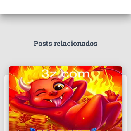
Posts relacionados