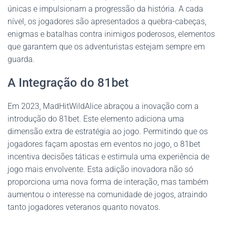
únicas e impulsionam a progressão da história. A cada
nível, os jogadores são apresentados a quebra-cabeças,
enigmas e batalhas contra inimigos poderosos, elementos
que garantem que os adventuristas estejam sempre em
guarda.
A Integração do 81bet
Em 2023, MadHitWildAlice abraçou a inovação com a
introdução do 81bet. Este elemento adiciona uma
dimensão extra de estratégia ao jogo. Permitindo que os
jogadores façam apostas em eventos no jogo, o 81bet
incentiva decisões táticas e estimula uma experiência de
jogo mais envolvente. Esta adição inovadora não só
proporciona uma nova forma de interação, mas também
aumentou o interesse na comunidade de jogos, atraindo
tanto jogadores veteranos quanto novatos.