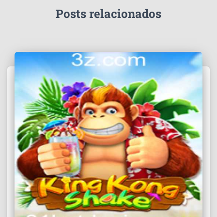
Posts relacionados