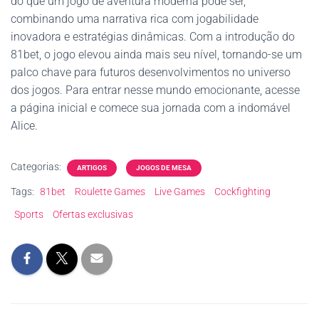
do que um jogo de aventura moderna pode ser,
combinando uma narrativa rica com jogabilidade
inovadora e estratégias dinâmicas. Com a introdução do
81bet, o jogo elevou ainda mais seu nível, tornando-se um
palco chave para futuros desenvolvimentos no universo
dos jogos. Para entrar nesse mundo emocionante, acesse
a página inicial e comece sua jornada com a indomável
Alice.
Categorias:
ARTIGOS
JOGOS DE MESA
Tags:
81bet
Roulette Games
Live Games
Cockfighting
Sports
Ofertas exclusivas