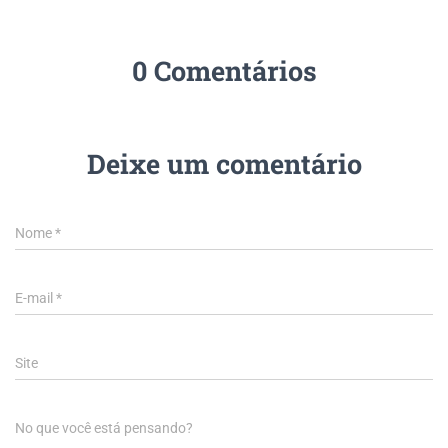
0 Comentários
Deixe um comentário
Nome
*
E-mail
*
Site
No que você está pensando?