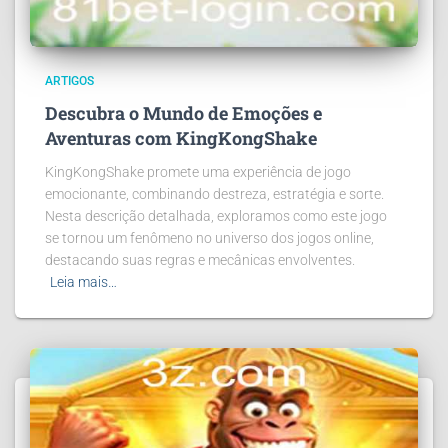
ARTIGOS
Descubra o Mundo de Emoções e
Aventuras com KingKongShake
KingKongShake promete uma experiência de jogo
emocionante, combinando destreza, estratégia e sorte.
Nesta descrição detalhada, exploramos como este jogo
se tornou um fenômeno no universo dos jogos online,
destacando suas regras e mecânicas envolventes.
Leia mais…