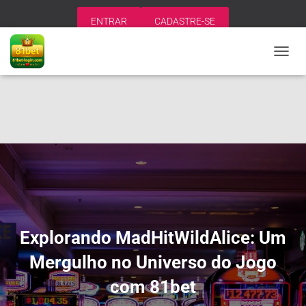
ENTRAR
CADASTRE-SE
A
L
T
E
R
N
A
R
N
A
V
E
G
A
Explorando MadHitWildAlice: Um
Ç
Ã
Mergulho no Universo do Jogo
O
com 81bet