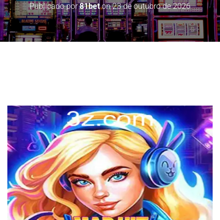
Publicado por
81bet
on
23 de outubro de 2026