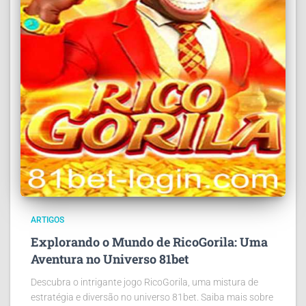
ARTIGOS
Explorando o Mundo de RicoGorila: Uma
Aventura no Universo 81bet
Descubra o intrigante jogo RicoGorila, uma mistura de
estratégia e diversão no universo 81bet. Saiba mais sobre