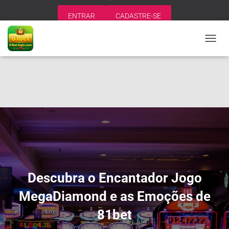
ENTRAR
CADASTRE-SE
A
L
T
E
R
N
A
R
N
A
V
E
G
A
Descubra o Encantador Jogo
Ç
Ã
MegaDiamond e as Emoções de
O
81bet