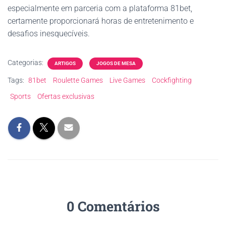
especialmente em parceria com a plataforma 81bet,
certamente proporcionará horas de entretenimento e
desafios inesquecíveis.
Categorias:
ARTIGOS
JOGOS DE MESA
Tags:
81bet
Roulette Games
Live Games
Cockfighting
Sports
Ofertas exclusivas
0 Comentários