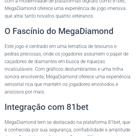
com a modernidade de plataformas digitais como 81bet,
MegaDiamond oferece uma experiência de jogo imersiva
que atrai tanto novatos quanto veteranos.
O Fascínio do MegaDiamond
Este jogo é centrado em uma temática de tesouros e
pedras preciosas, onde os jogadores assumem o papel de
caçadores de diamantes em busca de riquezas
incalculáveis. Com gráficos deslumbrantes e uma trilha
sonora envolvente, MegaDiamond oferece uma experiência
sensorial rica que mantém os jogadores envolvidos e
ansiosos por mais.
Integração com 81bet
MegaDiamond tem se destacado na plataforma 81bet, que
é conhecida por sua segurança, confiabilidade e amplitude