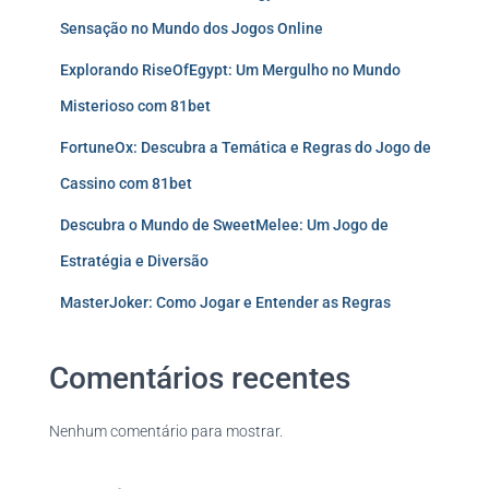
Sensação no Mundo dos Jogos Online
Explorando RiseOfEgypt: Um Mergulho no Mundo
Misterioso com 81bet
FortuneOx: Descubra a Temática e Regras do Jogo de
Cassino com 81bet
Descubra o Mundo de SweetMelee: Um Jogo de
Estratégia e Diversão
MasterJoker: Como Jogar e Entender as Regras
Comentários recentes
Nenhum comentário para mostrar.