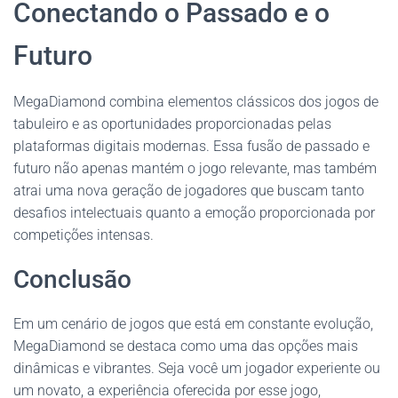
Conectando o Passado e o
Futuro
MegaDiamond combina elementos clássicos dos jogos de
tabuleiro e as oportunidades proporcionadas pelas
plataformas digitais modernas. Essa fusão de passado e
futuro não apenas mantém o jogo relevante, mas também
atrai uma nova geração de jogadores que buscam tanto
desafios intelectuais quanto a emoção proporcionada por
competições intensas.
Conclusão
Em um cenário de jogos que está em constante evolução,
MegaDiamond se destaca como uma das opções mais
dinâmicas e vibrantes. Seja você um jogador experiente ou
um novato, a experiência oferecida por esse jogo,