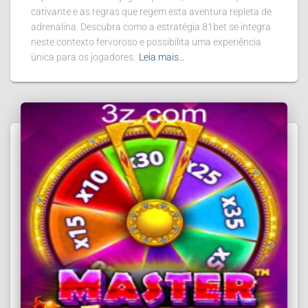
cativante e as regras que regem esta aventura repleta de
adrenalina. Descubra como a estratégia 81bet se integra
neste contexto fervoroso e possibilita uma experiência
única para os jogadores.
Leia mais…