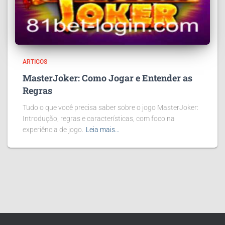
ARTIGOS
MasterJoker: Como Jogar e Entender as
Regras
Tudo o que você precisa saber sobre o jogo MasterJoker:
Introdução, regras e características, com foco na
experiência de jogo.
Leia mais…