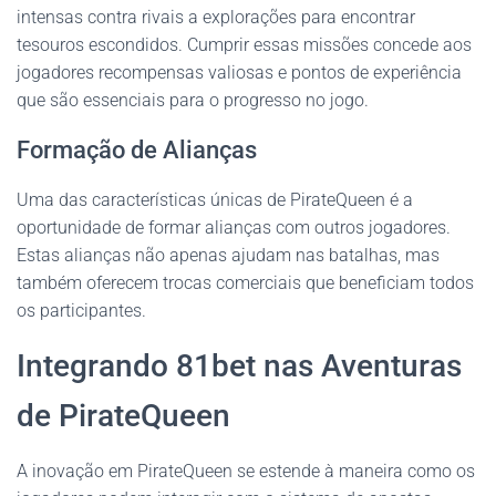
intensas contra rivais a explorações para encontrar
tesouros escondidos. Cumprir essas missões concede aos
jogadores recompensas valiosas e pontos de experiência
que são essenciais para o progresso no jogo.
Formação de Alianças
Uma das características únicas de PirateQueen é a
oportunidade de formar alianças com outros jogadores.
Estas alianças não apenas ajudam nas batalhas, mas
também oferecem trocas comerciais que beneficiam todos
os participantes.
Integrando 81bet nas Aventuras
de PirateQueen
A inovação em PirateQueen se estende à maneira como os