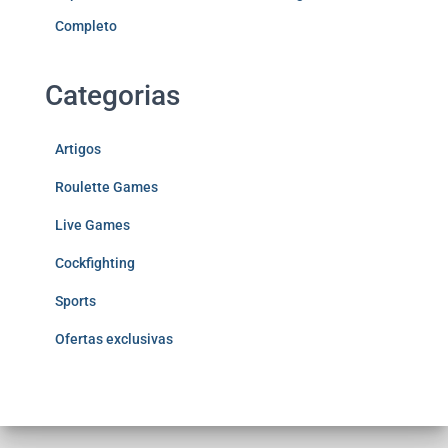
Completo
Categorias
Artigos
Roulette Games
Live Games
Cockfighting
Sports
Ofertas exclusivas