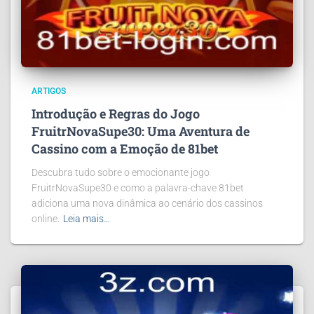
ARTIGOS
Introdução e Regras do Jogo
FruitrNovaSupe30: Uma Aventura de
Cassino com a Emoção de 81bet
Descubra tudo sobre o emocionante jogo
FruitrNovaSupe30 e como a palavra-chave 81bet
adiciona uma nova dinâmica ao cenário dos cassinos
online.
Leia mais…