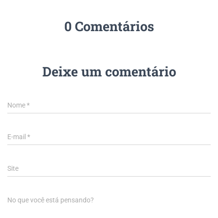
0 Comentários
Deixe um comentário
Nome
*
E-mail
*
Site
No que você está pensando?