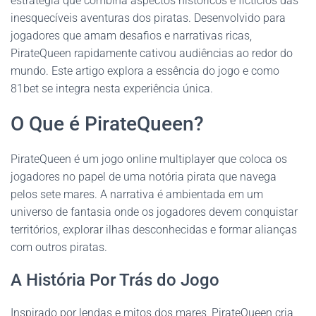
estratégia que combina aspectos históricos e fictícios das
inesquecíveis aventuras dos piratas. Desenvolvido para
jogadores que amam desafios e narrativas ricas,
PirateQueen rapidamente cativou audiências ao redor do
mundo. Este artigo explora a essência do jogo e como
81bet se integra nesta experiência única.
O Que é PirateQueen?
PirateQueen é um jogo online multiplayer que coloca os
jogadores no papel de uma notória pirata que navega
pelos sete mares. A narrativa é ambientada em um
universo de fantasia onde os jogadores devem conquistar
territórios, explorar ilhas desconhecidas e formar alianças
com outros piratas.
A História Por Trás do Jogo
Inspirado por lendas e mitos dos mares, PirateQueen cria