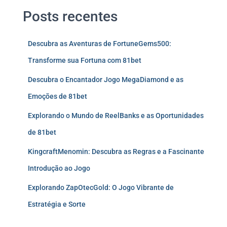
Posts recentes
Descubra as Aventuras de FortuneGems500:
Transforme sua Fortuna com 81bet
Descubra o Encantador Jogo MegaDiamond e as
Emoções de 81bet
Explorando o Mundo de ReelBanks e as Oportunidades
de 81bet
KingcraftMenomin: Descubra as Regras e a Fascinante
Introdução ao Jogo
Explorando ZapOtecGold: O Jogo Vibrante de
Estratégia e Sorte