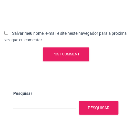
Salvar meu nome, e-mail e site neste navegador para a próxima
vez que eu comentar.
Pesquisar
PESQUISAR