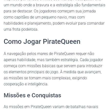
um mundo onde a bravura e a estratégia são fundamentais
para se destacar. Os jogadores começam sua jornada
como capitães de um pequeno navio, mas com
habilidades e planejamento, podem evoluir para comandar
uma frota poderosa.
Como Jogar PirateQueen
A navegação pelos mares de PirateQueen requer não
apenas habilidade, mas também estratégia. Cada jogador
começa com missões básicas que servem para introduzir
os elementos principais do jogo. À medida que avançam,
as missões se tornam mais complexas, exigindo
cooperação e inteligência.
Missões e Conquistas
As missões em PirateQueen variam de batalhas navais