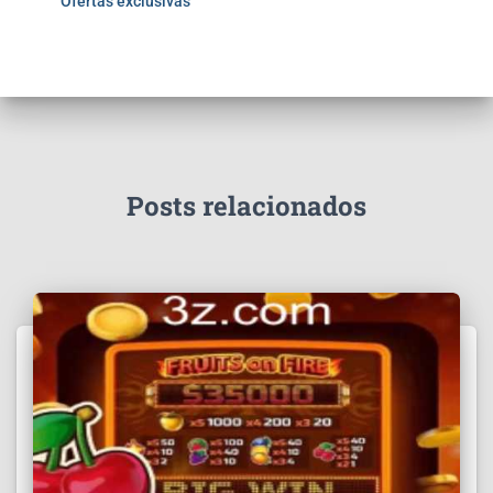
Ofertas exclusivas
Posts relacionados