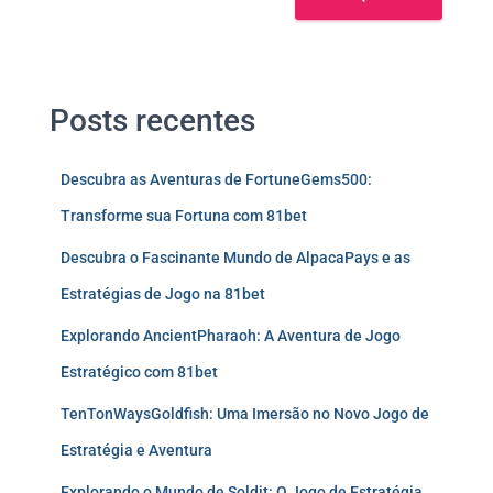
Posts recentes
Descubra as Aventuras de FortuneGems500:
Transforme sua Fortuna com 81bet
Descubra o Fascinante Mundo de AlpacaPays e as
Estratégias de Jogo na 81bet
Explorando AncientPharaoh: A Aventura de Jogo
Estratégico com 81bet
TenTonWaysGoldfish: Uma Imersão no Novo Jogo de
Estratégia e Aventura
Explorando o Mundo de Soldit: O Jogo de Estratégia