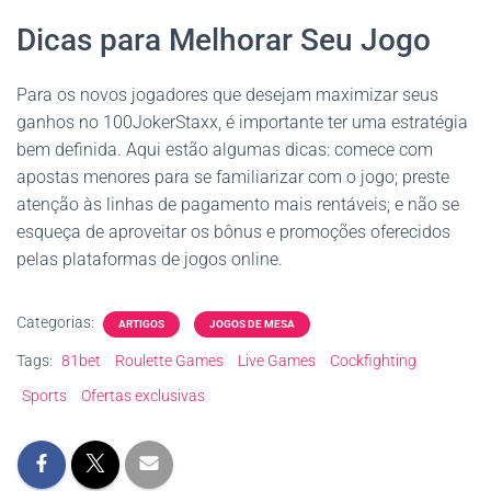
Dicas para Melhorar Seu Jogo
Para os novos jogadores que desejam maximizar seus
ganhos no 100JokerStaxx, é importante ter uma estratégia
bem definida. Aqui estão algumas dicas: comece com
apostas menores para se familiarizar com o jogo; preste
atenção às linhas de pagamento mais rentáveis; e não se
esqueça de aproveitar os bônus e promoções oferecidos
pelas plataformas de jogos online.
Categorias:
ARTIGOS
JOGOS DE MESA
Tags:
81bet
Roulette Games
Live Games
Cockfighting
Sports
Ofertas exclusivas