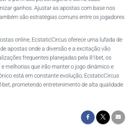
imizar ganhos. Ajustar as apostas com base nos
 também são estratégias comuns entre os jogadores
stas online, EcstaticCircus oferece uma lufada de
o de apostas onde a diversão e a excitação vão
lizações frequentes planejadas pela 81bet, os
e melhorias que irão manter o jogo dinâmico e
nico está em constante evolução, EcstaticCircus
81bet, prometendo entretenimento de alta qualidade