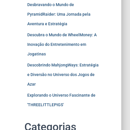
Desbravando o Mundo de
PyramidRaider: Uma Jornada pela
Aventura e Estratégia
Descubra o Mundo de WheelMoney: A
Inovação do Entretenimento em
Jogatinas
Descobrindo MahjongWays: Estratégia
e Diversão no Universo dos Jogos de
Azar
Explorando o Universo Fascinante de
'THREELITTLEPIGS'
Categorias