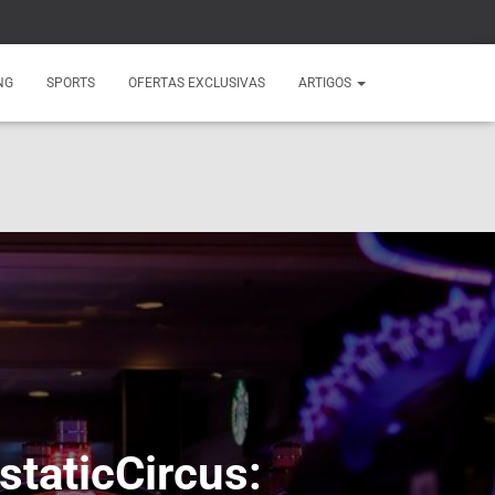
NG
SPORTS
OFERTAS EXCLUSIVAS
ARTIGOS
taticCircus: