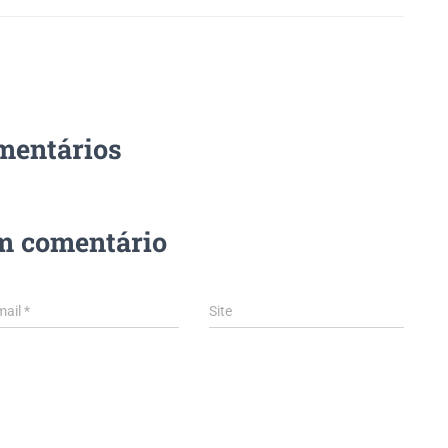
mentários
m comentário
mail
*
Site