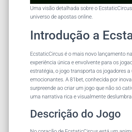
Uma visão detalhada sobre o EcstaticCircu
universo de apostas online.
Introdução a Ecsta
EcstaticCircus é o mais novo lançamento n
experiência única e envolvente para os jog
estratégia, o jogo transporta os jogadores 
emocionantes. A 81bet, conhecida por inov
surpreende ao criar um jogo que não só ca
uma narrativa rica e visualmente deslumbra
Descrição do Jogo
No coração de EcstaticCircus está um anim