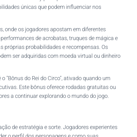
ilidades únicas que podem influenciar nos
, onde os jogadores apostam em diferentes
m performances de acrobatas, truques de mágica e
 próprias probabilidades e recompensas. Os
odem ser adquiridas com moeda virtual ou dinheiro
é o "Bônus do Rei do Circo", ativado quando um
cutivas. Este bônus oferece rodadas gratuitas ou
dores a continuar explorando o mundo do jogo.
ão de estratégia e sorte. Jogadores experientes
er o perfil dos personagens e como suas