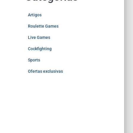
Artigos
Roulette Games
Live Games
Cockfighting
Sports
Ofertas exclusivas