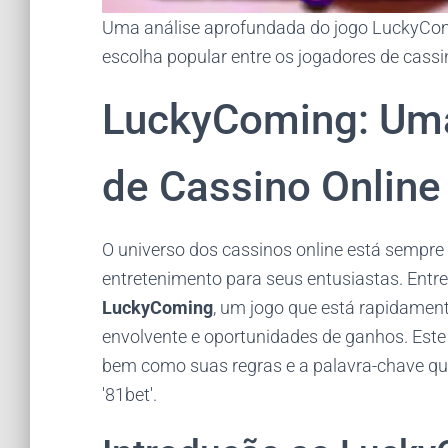
Uma análise aprofundada do jogo LuckyCom
escolha popular entre os jogadores de cassi
LuckyComing: Uma
de Cassino Online
O universo dos cassinos online está sempre
entretenimento para seus entusiastas. Entr
LuckyComing
, um jogo que está rapidamen
envolvente e oportunidades de ganhos. Este 
bem como suas regras e a palavra-chave que
'81bet'.