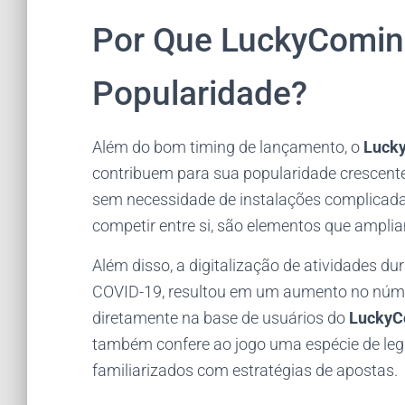
Por Que LuckyComin
Popularidade?
Além do bom timing de lançamento, o
Luck
contribuem para sua popularidade crescente.
sem necessidade de instalações complicada
competir entre si, são elementos que ampli
Além disso, a digitalização de atividades d
COVID-19, resultou em um aumento no número
diretamente na base de usuários do
LuckyC
também confere ao jogo uma espécie de legi
familiarizados com estratégias de apostas.