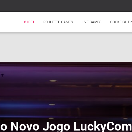
81BET
ROULETTE GAMES
LIVE GAMES
COCKFIGHTI
o Novo Jogo LuckyCom