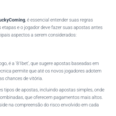
uckyComing
, é essencial entender suas regras
s etapas e o jogador deve fazer suas apostas antes
ncipais aspectos a serem considerados:
ogo, é a '81bet', que sugere apostas baseadas em
técnica permite que até os novos jogadores adotem
s chances de vitória.
s tipos de apostas, incluindo apostas simples, onde
 combinadas, que oferecem pagamentos mais altos.
side na compreensão do risco envolvido em cada