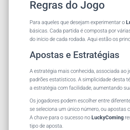
Regras do Jogo
Para aqueles que desejam experimentar o
L
básicas. Cada partida é composta por vária
do início de cada rodada. Aqui estão os pri
Apostas e Estratégias
A estratégia mais conhecida, associada ao j
padrões estatísticos. A simplicidade desta 
a estratégia com facilidade, aumentando sua
Os jogadores podem escolher entre diferente
se seleciona um único número, ou apostas
A chave para o sucesso no
LuckyComing
re
tipo de aposta.