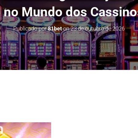
 no Mundo dos Cassino
Publicado por
81bet
on
23 de outubro de 2026