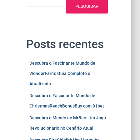
PESQUISAR
Posts recentes
Descubra o Fascinante Mundo de
WonderFarm: Guia Completo e
Atualizado
Descubra o Fascinante Mundo de
ChristmasReachBonusBuy com 81bet
Descubra o Mundo de MrBao: Um Jogo
Revolucionário no Cenário Atual