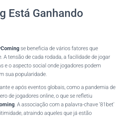
g Está Ganhando
yComing
se beneficia de vários fatores que
 A tensão de cada rodada, a facilidade de jogar
s e o aspecto social onde jogadores podem
am sua popularidade.
urante e após eventos globais, como a pandemia de
 de jogadores online, o que se refletiu
oming
. A associação com a palavra-chave '81bet'
timidade, atraindo aqueles que já estão